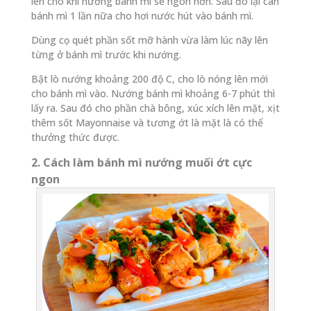
lên cho khi nướng bánh mì sẽ ngon hơn. Sau đó lại cán
bánh mì 1 lần nữa cho hơi nước hút vào bánh mì.
Dùng cọ quét phần sốt mỡ hành vừa làm lúc nãy lên
từng ở bánh mì trước khi nướng.
Bật lò nướng khoảng 200 độ C, cho lò nóng lên mới
cho bánh mì vào. Nướng bánh mì khoảng 6-7 phút thì
lấy ra. Sau đó cho phần chà bông, xúc xích lên mặt, xịt
thêm sốt Mayonnaise và tương ớt là mặt là có thể
thưởng thức được.
2. Cách làm bánh mì nướng muối ớt cực
ngon