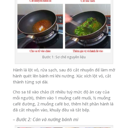
Bước 1: Sơ chế nguyên liệu
Hành lá lột vỏ, rửa sạch, sau đó cắt nhuyển để làm mỡ
hành quét lên bánh mì khi nướng. Xúc xích lột vỏ, cắt
thành từng sợi dài.
Cho sa tế vào chảo (ít nhiều tuỳ mức độ ăn cay của
mỗi người), thêm vào 1 muỗng café muối, ½ muỗng
café đường, 2 muỗng café bơ, thêm hết phần hành lá
đã cắt nhuyễn vào, khuấy đều và tắt bếp.
– Bước 2: Cán và nướng bánh mì