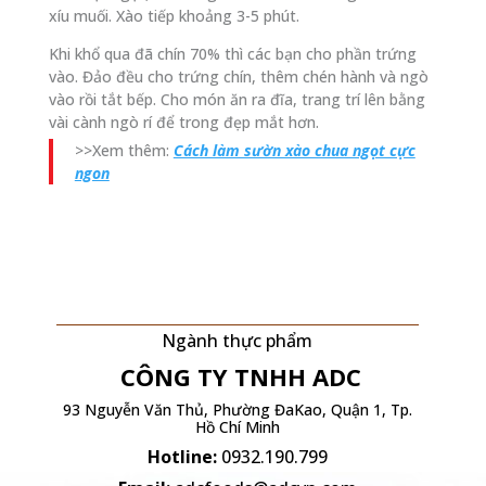
xíu muối. Xào tiếp khoảng 3-5 phút.
Khi khổ qua đã chín 70% thì các bạn cho phần trứng
vào. Đảo đều cho trứng chín, thêm chén hành và ngò
vào rồi tắt bếp. Cho món ăn ra đĩa, trang trí lên bằng
vài cành ngò rí để trong đẹp mắt hơn.
>>Xem thêm:
Cách làm sườn xào chua ngọt cực
ngon
Ngành thực phẩm
CÔNG TY TNHH
ADC
93 Nguyễn Văn Thủ, Phường ĐaKao, Quận 1, Tp.
Hồ Chí Minh
Hotline:
0932.190.799