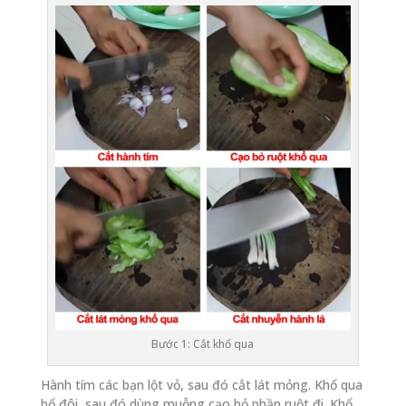
Bước 1: Cắt khổ qua
Hành tím các bạn lột vỏ, sau đó cắt lát mỏng. Khổ qua
bổ đôi, sau đó dùng muỗng cạo bỏ phần ruột đi. Khổ