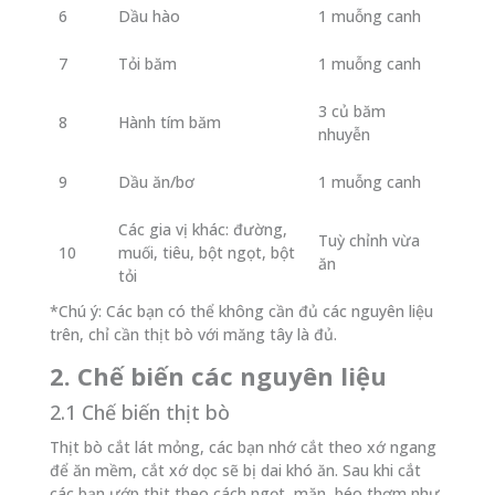
6
Dầu hào
1 muỗng canh
7
Tỏi băm
1 muỗng canh
3 củ băm
8
Hành tím băm
nhuyễn
9
Dầu ăn/bơ
1 muỗng canh
Các gia vị khác: đường,
Tuỳ chỉnh vừa
10
muối, tiêu, bột ngọt, bột
ăn
tỏi
*Chú ý: Các bạn có thể không cần đủ các nguyên liệu
trên, chỉ cần thịt bò với măng tây là đủ.
2. Chế biến các nguyên liệu
2.1 Chế biến thịt bò
Thịt bò cắt lát mỏng, các bạn nhớ cắt theo xớ ngang
để ăn mềm, cắt xớ dọc sẽ bị dai khó ăn. Sau khi cắt
các bạn ướp thịt theo cách ngọt, mặn, béo thơm như