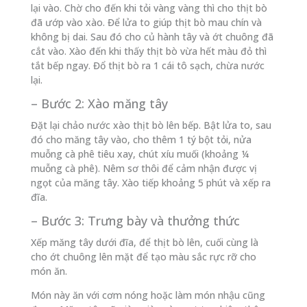
lại vào. Chờ cho đến khi tỏi vàng vàng thì cho thịt bò
đã ướp vào xào. Để lửa to giúp thịt bò mau chín và
không bị dai. Sau đó cho củ hành tây và ớt chuông đã
cắt vào. Xào đến khi thấy thịt bò vừa hết màu đỏ thì
tắt bếp ngay. Đổ thịt bò ra 1 cái tô sạch, chừa nước
lại.
– Bước 2: Xào măng tây
Đặt lại chảo nước xào thịt bò lên bếp. Bật lửa to, sau
đó cho măng tây vào, cho thêm 1 tý bột tỏi, nửa
muỗng cà phê tiêu xay, chút xíu muối (khoảng ¼
muỗng cà phê). Nêm sơ thôi để cảm nhận được vị
ngọt của măng tây. Xào tiếp khoảng 5 phút và xếp ra
đĩa.
– Bước 3: Trưng bày và thưởng thức
Xếp măng tây dưới đĩa, để thịt bò lên, cuối cùng là
cho ớt chuông lên mặt để tạo màu sắc rực rỡ cho
món ăn.
Món này ăn với cơm nóng hoặc làm món nhậu cũng