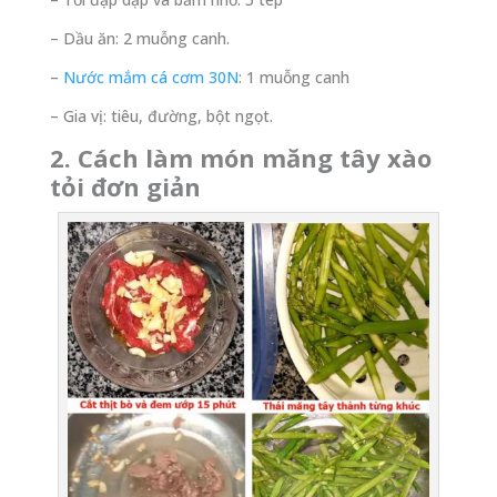
– Dầu ăn: 2 muỗng canh.
–
Nước mắm cá cơm 30N
: 1 muỗng canh
– Gia vị: tiêu, đường, bột ngọt.
2. Cách làm món măng tây xào
tỏi đơn giản