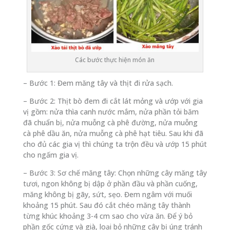
Các bước thực hiện món ăn
– Bước 1: Đem măng tây và thịt đi rửa sạch.
– Bước 2: Thịt bò đem đi cắt lát mỏng và ướp với gia
vị gồm: nửa thìa canh nước mắm, nửa phần tỏi băm
đã chuẩn bị, nửa muỗng cà phê đường, nửa muỗng
cà phê dầu ăn, nửa muỗng cà phê hạt tiêu. Sau khi đã
cho đủ các gia vị thì chúng ta trộn đều và ướp 15 phút
cho ngấm gia vị.
– Bước 3: Sơ chế măng tây: Chọn những cây măng tây
tươi, ngon không bị dập ở phần đầu và phần cuống,
măng không bị gãy, sứt, sẹo. Đem ngâm với muối
khoảng 15 phút. Sau đó cắt chéo măng tây thành
từng khúc khoảng 3-4 cm sao cho vừa ăn. Để ý bỏ
phần gốc cứng và già, loại bỏ những cây bị úng tránh