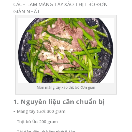
CÁCH LÀM MĂNG TÂY XÀO THỊT BÒ ĐƠN
GIẢN NHẤT
Món măng tây xào thịt bò đơn giản
1. Nguyên liệu cần chuẩn bị
– Măng tây tươi: 300 gram
– Thịt bò Úc: 200 gram
– Tỏi đập dập và băm nhỏ: 5 tép