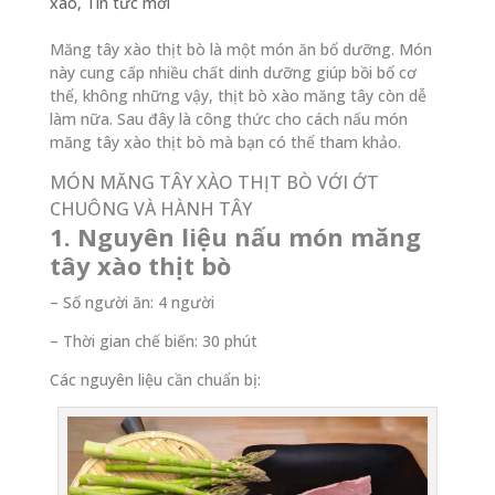
xào
,
Tin tức mới
Măng tây xào thịt bò là một món ăn bổ dưỡng. Món
này cung cấp nhiều chất dinh dưỡng giúp bồi bổ cơ
thể, không những vậy, thịt bò xào măng tây còn dễ
làm nữa. Sau đây là công thức cho cách nấu món
măng tây xào thịt bò mà bạn có thể tham khảo.
MÓN MĂNG TÂY XÀO THỊT BÒ VỚI ỚT
CHUÔNG VÀ HÀNH TÂY
1. Nguyên liệu nấu món măng
tây xào thịt bò
– Số người ăn: 4 người
– Thời gian chế biến: 30 phút
Các nguyên liệu cần chuẩn bị: