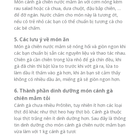
Món cánh gà chiên nước mắm ăn với cơm nóng kèm
rau salad hoặc cà chua, dưa chuột, đậu bắp chiên, …
để đỡ ngán. Nước chấm cho món này là tương ớt,
nếu có trẻ nhỏ các bạn có thể chuẩn bị tương cà cho
các bé chấm.
5. Các lưu ý về món ăn
Món gà chiên nước mắm sẽ nóng hổi và giòn ngon khi
các bạn chuẩn bị sẵn các nguyên liệu và thao tác nhau.
Chiên gà cần chiên trong lửa nhỏ để gà chín đều, khi
gà đã chín thì bật lửa to trước khi vớt gà ra, lửa to
làm dầu ít thấm vào gà hơn, khi ăn bạn sẽ cảm thấy
không có nhiều dầu ăn, miếng gà sẽ giòn ngon hơn.
6. Thành phần dinh dưỡng món cánh gà
chiên mắm tỏi
Cánh gà chưa nhiều Prôtêin, tuy nhiên ít hơn các loại
thịt đỏ khác như thịt heo hay thịt bò. Cánh gà thuộc
loại thịt trắng nên ít dinh dưỡng hơn. Sau đây là thông
tin dinh dưỡng cho món cánh gà chiên nước mắm bạn
vừa làm với 1 kg cánh gà tươi: