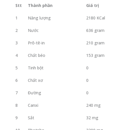
Stt
Thành phần
Giá trị
1
Năng lượng
2180 KCal
2
Nước
636 gram
3
Prô-tê-in
210 gram
4
Chất béo
153 gram
5
Tinh bột
0
6
Chất xơ
0
7
Đường
0
8
Canxi
240 mg
9
Sắt
32 mg