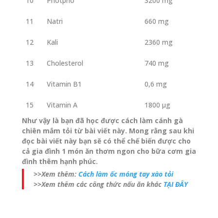
10
Photpho
3200 mg
11
Natri
660 mg
12
Kali
2360 mg
13
Cholesterol
740 mg
14
Vitamin B1
0,6 mg
15
Vitamin A
1800 µg
Như vậy là bạn đã học được cách làm cánh gà
chiên mắm tỏi từ bài viết này. Mong rằng sau khi
đọc bài viết này bạn sẽ có thể chế biến được cho
cả gia đình 1 món ăn thơm ngon cho bữa cơm gia
đình thêm hạnh phúc.
>>Xem thêm:
Cách làm ốc móng tay xào tỏi
>>Xem thêm các công thức nấu ăn khác
TẠI ĐÂY