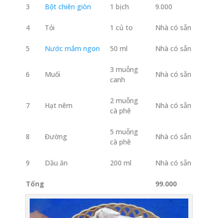
3
Bột chiên giòn
1 bịch
9.000
4
Tỏi
1 củ to
Nhà có sẵn
5
Nước mắm ngon
50 ml
Nhà có sẵn
3 muỗng
6
Muối
Nhà có sẵn
canh
2 muỗng
7
Hạt nêm
Nhà có sẵn
cà phê
5 muỗng
8
Đường
Nhà có sẵn
cà phê
9
Dầu ăn
200 ml
Nhà có sẵn
Tổng
99.000