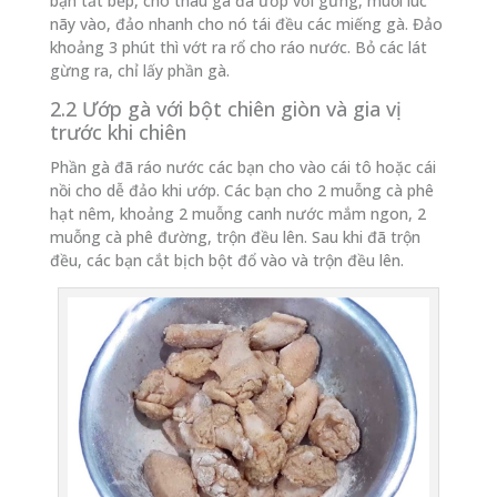
bạn tắt bếp, cho thau gà đã ướp với gừng, muối lúc
nãy vào, đảo nhanh cho nó tái đều các miếng gà. Đảo
khoảng 3 phút thì vớt ra rổ cho ráo nước. Bỏ các lát
gừng ra, chỉ lấy phần gà.
2.2 Ướp gà với bột chiên giòn và gia vị
trước khi chiên
Phần gà đã ráo nước các bạn cho vào cái tô hoặc cái
nồi cho dễ đảo khi ướp. Các bạn cho 2 muỗng cà phê
hạt nêm, khoảng 2 muỗng canh nước mắm ngon, 2
muỗng cà phê đường, trộn đều lên. Sau khi đã trộn
đều, các bạn cắt bịch bột đổ vào và trộn đều lên.