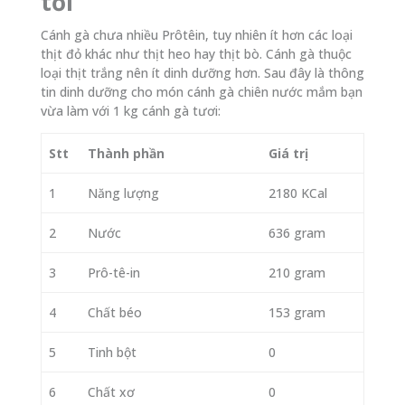
tỏi
Cánh gà chưa nhiều Prôtêin, tuy nhiên ít hơn các loại
thịt đỏ khác như thịt heo hay thịt bò. Cánh gà thuộc
loại thịt trắng nên ít dinh dưỡng hơn. Sau đây là thông
tin dinh dưỡng cho món cánh gà chiên nước mắm bạn
vừa làm với 1 kg cánh gà tươi:
Stt
Thành phần
Giá trị
1
Năng lượng
2180 KCal
2
Nước
636 gram
3
Prô-tê-in
210 gram
4
Chất béo
153 gram
5
Tinh bột
0
6
Chất xơ
0