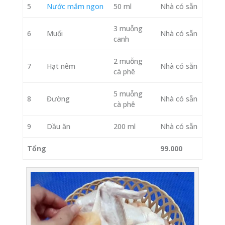
5
Nước mắm ngon
50 ml
Nhà có sẵn
3 muỗng
6
Muối
Nhà có sẵn
canh
2 muỗng
7
Hạt nêm
Nhà có sẵn
cà phê
5 muỗng
8
Đường
Nhà có sẵn
cà phê
9
Dầu ăn
200 ml
Nhà có sẵn
Tổng
99.000