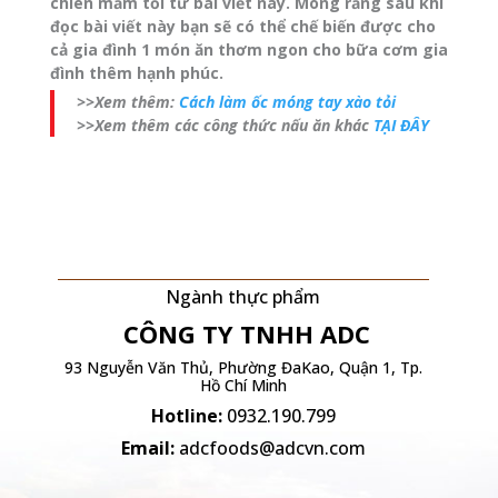
chiên mắm tỏi từ bài viết này. Mong rằng sau khi
đọc bài viết này bạn sẽ có thể chế biến được cho
cả gia đình 1 món ăn thơm ngon cho bữa cơm gia
đình thêm hạnh phúc.
>>Xem thêm:
Cách làm ốc móng tay xào tỏi
>>Xem thêm các công thức nấu ăn khác
TẠI ĐÂY
Ngành thực phẩm
CÔNG TY TNHH
ADC
93 Nguyễn Văn Thủ, Phường ĐaKao, Quận 1, Tp.
Hồ Chí Minh
Hotline:
0932.190.799
Email:
adcfoods@adcvn.com