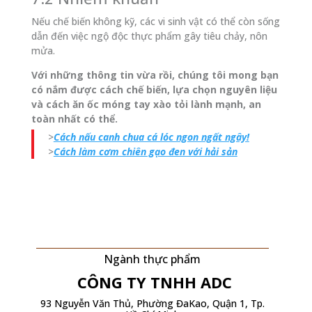
Nếu chế biến không kỹ, các vi sinh vật có thể còn sống
dẫn đến việc ngộ độc thực phẩm gây tiêu chảy, nôn
mửa.
Với những thông tin vừa rồi, chúng tôi mong bạn
có nắm được cách chế biến, lựa chọn nguyên liệu
và cách ăn ốc móng tay xào tỏi lành mạnh, an
toàn nhất có thể.
>
Cách nấu canh chua cá lóc ngon ngất ngây!
>
Cách làm cơm chiên gạo đen với hải sản
Ngành thực phẩm
CÔNG TY TNHH
ADC
93 Nguyễn Văn Thủ, Phường ĐaKao, Quận 1, Tp.