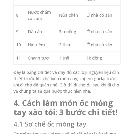
Nước chấm
8
Nửa chén
Ở nhà có sẵn
cá cơm
9
Dầu ăn
3 muỗng
Ở nhà có sẵn
10
Hạt nêm
2 thìa
Ở nhà có sẵn
11
Chanh tươi
1 trái
1k đồng
Đây là bảng chi tiết và đầy đủ các loại nguyên liệu cần
thiết trước khi chế biến món này, chị em ghi lại trước
khi đi chợ để quên nhé. Giờ thì đi chợ đi, sau khi đi chợ
về chúng ta sẽ qua bước thực hiện nha.
4. Cách làm món ốc móng
tay xào tỏi: 3 bước chi tiết!
4.1 Sơ chế ốc móng tay
Ốc móng tay sau khi mua về nó rất bẩn vì vậy chúng