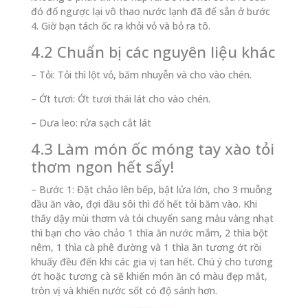
đó đổ ngược lại vô thao nước lạnh đã để sẵn ở bước
4. Giờ bạn tách ốc ra khỏi vỏ và bỏ ra tô.
4.2 Chuẩn bị các nguyên liệu khác
– Tỏi: Tỏi thì lột vỏ, băm nhuyễn và cho vào chén.
– Ớt tươi: Ớt tươi thái lát cho vào chén.
– Dưa leo: rửa sạch cắt lát
4.3 Làm món ốc móng tay xào tỏi
thơm ngon hết sẩy!
– Bước 1: Đặt chảo lên bếp, bật lửa lớn, cho 3 muỗng
dầu ăn vào, đợi dầu sôi thì đổ hết tỏi băm vào. Khi
thấy dậy mùi thơm và tỏi chuyển sang màu vàng nhạt
thì bạn cho vào chảo 1 thìa ăn nước mắm, 2 thìa bột
nêm, 1 thìa cà phê đường và 1 thìa ăn tương ớt rồi
khuấy đều đến khi các gia vị tan hết. Chú ý cho tương
ớt hoặc tương cà sẽ khiến món ăn có màu đẹp mắt,
tròn vị và khiến nước sốt có độ sánh hơn.