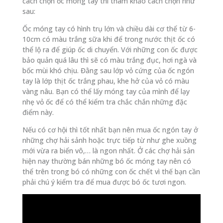
cách chọn ốc móng tay thì tham khảo cách chọn như
sau:
Ốc móng tay có hình trụ lớn và chiều dài cơ thể từ 6-
10cm có màu trắng sữa khi để trong nước thịt ốc có
thể lộ ra để giúp ốc di chuyển. Với những con ốc được
bảo quản quá lâu thì sẽ có màu trắng đục, hơi ngà và
bốc mùi khó chịu. Đằng sau lớp vỏ cứng của ốc ngón
tay là lớp thịt ốc trắng phau, khe hở của vỏ có màu
vàng nâu. Bạn có thể lấy móng tay của mình để lạy
nhẹ vỏ ốc để có thể kiểm tra chắc chắn những đặc
điểm này.
Nếu có cơ hội thì tốt nhất bạn nên mua ốc ngón tay ở
những chợ hải sảnh hoặc trực tiếp từ như ghe xuồng
mới vừa ra biển vô,… là ngon nhất. Ở các chợ hải sản
hiện nay thường bán những bó ốc móng tay nên có
thể trên trong bó có những con ốc chết vì thế bạn cần
phải chú ý kiểm tra để mua được bó ốc tươi ngon.