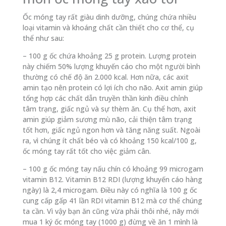
Ốc móng tay rất giàu dinh dưỡng, chúng chứa nhiều
loại vitamin và khoáng chất cần thiết cho cơ thể, cụ
thể như sau:
– 100 g ốc chứa khoảng 25 g protein. Lượng protein
này chiếm 50% lượng khuyến cáo cho một người bình
thường có chế độ ăn 2.000 kcal. Hơn nữa, các axit
amin tạo nên protein có lợi ích cho não. Axit amin giúp
tổng hợp các chất dẫn truyền thần kinh điều chỉnh
tâm trạng, giấc ngủ và sự thèm ăn. Cụ thể hơn, axit
amin giúp giảm sương mù não, cải thiện tâm trạng
tốt hơn, giấc ngủ ngon hơn và tăng năng suất. Ngoài
ra, vì chúng ít chất béo và có khoảng 150 kcal/100 g,
ốc móng tay rất tốt cho việc giảm cân.
– 100 g ốc móng tay nấu chín có khoảng 99 microgam
vitamin B12. Vitamin B12 RDI (lượng khuyến cáo hàng
ngày) là 2,4 microgam. Điều này có nghĩa là 100 g ốc
cung cấp gấp 41 lần RDI vitamin B12 mà cơ thể chúng
ta cần. Vì vậy bạn ăn cũng vừa phải thôi nhé, nãy mới
mua 1 ký ốc móng tay (1000 g) đừng về ăn 1 mình là