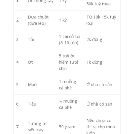
1
Ốc móng tay
1 ký
50k tuỳ mùa
Dưa chuột
Từ 10k-15k tuỳ
2
1 ký
(dưa leo)
loại
1 cái củ tỏi
3
Tỏi
2k đồng
(8-10 tép)
5 trái ớt
4
Ớt
hiểm tươi
1k đồng
chín
1 muỗng
5
Muối
Ở nhà có sẵn
cà phê
¼ muỗng
6
Tiêu
Ở nhà có sẵn
cà phê
Nếu chưa có
Tương ớt
7
50 gram
thì ra chợ mua
siêu cay
luôn