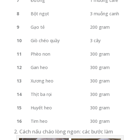
7
Đường
1 muỗng café
8
Bột ngọt
3 muỗng canh
9
Gạo tẻ
200 gram
10
Giò chéo quầy
3 cây
11
Phèo non
300 gram
12
Gan heo
300 gram
13
Xương heo
300 gram
14
Thịt ba rọi
300 gram
15
Huyết heo
300 gram
16
Tim heo
300 gram
2. Cách nấu cháo lòng ngon: các bước làm