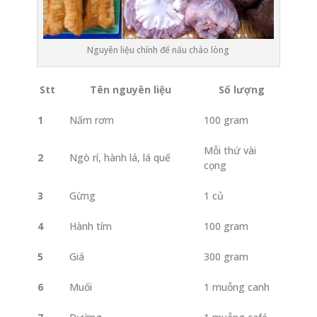
Nguyên liệu chính để nấu cháo lòng
Stt
Tên nguyên liệu
Số lượng
1
Nấm rơm
100 gram
Mỗi thứ vài
2
Ngò rí, hành lá, lá quế
cọng
3
Gừng
1 củ
4
Hành tím
100 gram
5
Giá
300 gram
6
Muối
1 muỗng canh