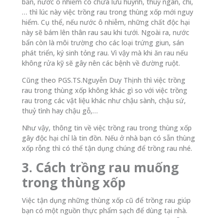
bẩn, nước ô nhiễm có chứa lưu huỳnh, thuỷ ngân, chì,
… thì lúc này việc trồng rau trong thùng xốp mới nguy
hiểm. Cụ thể, nếu nước ô nhiễm, những chất độc hại
này sẽ bám lên thân rau sau khi tưới. Ngoài ra, nước
bẩn còn là môi trường cho các loại trứng giun, sán
phát triển, ký sinh tỏng rau. Vì vậy mà khi ăn rau nếu
không rửa kỹ sẽ gây nên các bệnh về đường ruột.
Cũng theo PGS.TS.Nguyễn Duy Thịnh thì việc trồng
rau trong thùng xốp không khác gì so với việc trồng
rau trong các vật liệu khác như chậu sành, chậu sứ,
thuỷ tình hay chậu gỗ,…
Như vậy, thông tin về việc trồng rau trong thùng xốp
gây độc hại chỉ là tin đồn. Nếu ở nhà bạn có sẵn thùng
xốp rỗng thì có thể tận dụng chúng để trồng rau nhé.
3. Cách trồng rau muống
trong thùng xốp
Việc tận dụng những thùng xốp cũ để trồng rau giúp
bạn có một nguồn thực phẩm sạch để dùng tại nhà.