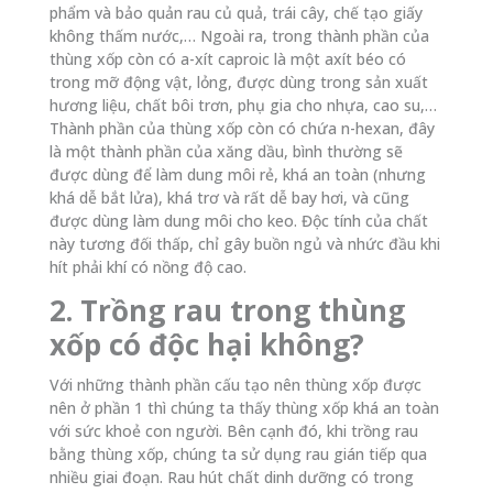
phẩm và bảo quản rau củ quả, trái cây, chế tạo giấy
không thấm nước,… Ngoài ra, trong thành phần của
thùng xốp còn có a-xít caproic là một axít béo có
trong mỡ động vật, lỏng, được dùng trong sản xuất
hương liệu, chất bôi trơn, phụ gia cho nhựa, cao su,…
Thành phần của thùng xốp còn có chứa n-hexan, đây
là một thành phần của xăng dầu, bình thường sẽ
được dùng để làm dung môi rẻ, khá an toàn (nhưng
khá dễ bắt lửa), khá trơ và rất dễ bay hơi, và cũng
được dùng làm dung môi cho keo. Độc tính của chất
này tương đối thấp, chỉ gây buồn ngủ và nhức đầu khi
hít phải khí có nồng độ cao.
2. Trồng rau trong thùng
xốp có độc hại không?
Với những thành phần cấu tạo nên thùng xốp được
nên ở phần 1 thì chúng ta thấy thùng xốp khá an toàn
với sức khoẻ con người. Bên cạnh đó, khi trồng rau
bằng thùng xốp, chúng ta sử dụng rau gián tiếp qua
nhiều giai đoạn. Rau hút chất dinh dưỡng có trong