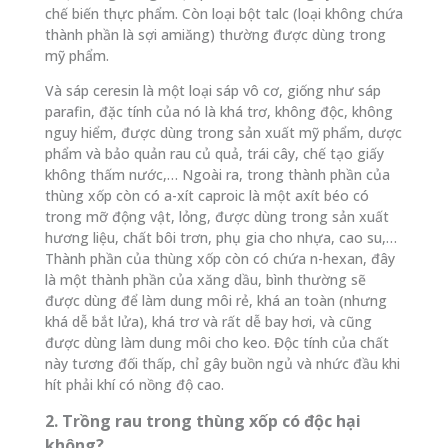
chế biến thực phẩm. Còn loại bột talc (loại không chứa
thành phần là sợi amiăng) thường được dùng trong
mỹ phẩm.
Và sáp ceresin là một loại sáp vô cơ, giống như sáp
parafin, đặc tính của nó là khá trơ, không độc, không
nguy hiểm, được dùng trong sản xuất mỹ phẩm, dược
phẩm và bảo quản rau củ quả, trái cây, chế tạo giấy
không thấm nước,… Ngoài ra, trong thành phần của
thùng xốp còn có a-xít caproic là một axít béo có
trong mỡ động vật, lỏng, được dùng trong sản xuất
hương liệu, chất bôi trơn, phụ gia cho nhựa, cao su,…
Thành phần của thùng xốp còn có chứa n-hexan, đây
là một thành phần của xăng dầu, bình thường sẽ
được dùng để làm dung môi rẻ, khá an toàn (nhưng
khá dễ bắt lửa), khá trơ và rất dễ bay hơi, và cũng
được dùng làm dung môi cho keo. Độc tính của chất
này tương đối thấp, chỉ gây buồn ngủ và nhức đầu khi
hít phải khí có nồng độ cao.
2. Trồng rau trong thùng xốp có độc hại
không?