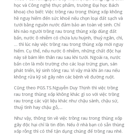
học và Công nghệ thực phẩm, trường Đại học Bách
khoa) cho biết: Việc trồng rau trong thùng xốp không
hề nguy hiểm đến sức khoẻ nếu chọn loại đất sạch và
tưới bằng nguồn nước đảm bảo an toàn vệ sinh. Chỉ
khi nào người trồng rau trong thùng xốp dùng đất
bẩn, nước ô nhiễm có chứa lưu huỳnh, thuỷ ngân, chì,
… thì lúc này việc trồng rau trong thùng xốp mới nguy
hiểm. Cụ thể, nếu nước ô nhiễm, những chất độc hại
này sẽ bám lên thân rau sau khi tưới. Ngoài ra, nước
bẩn còn là môi trường cho các loại trứng giun, sán
phát triển, ký sinh tỏng rau. Vì vậy mà khi ăn rau nếu
không rửa kỹ sẽ gây nên các bệnh về đường ruột.
Cũng theo PGS.TS.Nguyễn Duy Thịnh thì việc trồng
rau trong thùng xốp không khác gì so với việc trồng
rau trong các vật liệu khác như chậu sành, chậu sứ,
thuỷ tình hay chậu gỗ,…
Như vậy, thông tin về việc trồng rau trong thùng xốp
gây độc hại chỉ là tin đồn. Nếu ở nhà bạn có sẵn thùng
xốp rỗng thì có thể tận dụng chúng để trồng rau nhé.