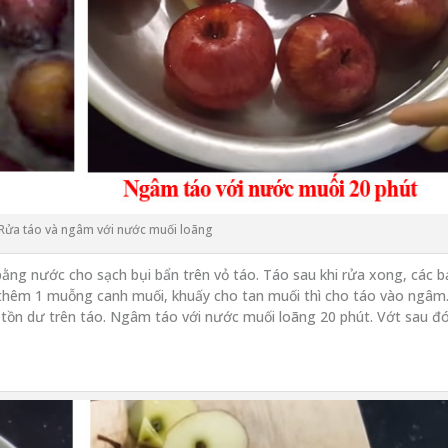
 Rửa táo và ngâm với nước muối loãng
ằng nước cho sạch bụi bẩn trên vỏ táo. Táo sau khi rửa xong, các b
, thêm 1 muỗng canh muối, khuấy cho tan muối thì cho táo vào ngâm
 tồn dư trên táo. Ngâm táo với nước muối loãng 20 phút. Vớt sau đ