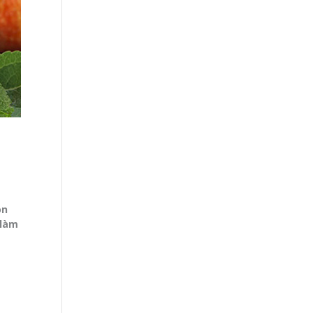
à
òn
 làm