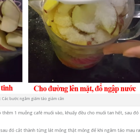
: Các bước ngâm giấm táo giảm cân
ó thêm 1 muỗng café muối vào, khuấy đều cho muối tan hết, sau đó
, sau đó cắt thành từng lát mỏng thật mỏng để khi ngâm táo mau r