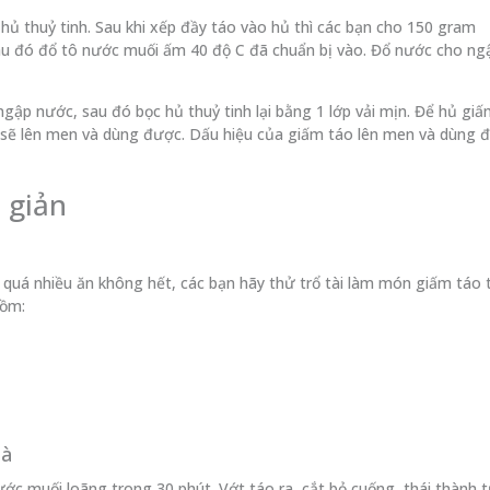
 hủ thuỷ tinh. Sau khi xếp đầy táo vào hủ thì các bạn cho 150 gram
u đó đổ tô nước muối ấm 40 độ C đã chuẩn bị vào. Đổ nước cho ng
gập nước, sau đó bọc hủ thuỷ tinh lại bằng 1 lớp vải mịn. Để hủ gi
sẽ lên men và dùng được. Dấu hiệu của giấm táo lên men và dùng 
 giản
u quá nhiều ăn không hết, các bạn hãy thử trổ tài làm món giấm táo 
gồm:
hà
c muối loãng trong 30 phút. Vớt táo ra, cắt bỏ cuống, thái thành 