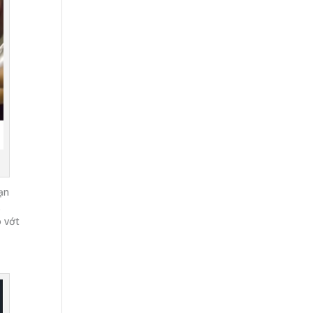
ạn
.
ó vớt