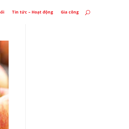
ối
Tin tức – Hoạt động
Gia công