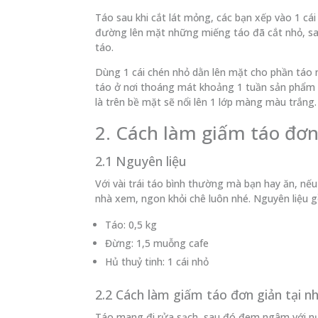
Táo sau khi cắt lát mỏng, các bạn xếp vào 1 cái
đường lên mặt những miếng táo đã cắt nhỏ, sa
táo.
Dùng 1 cái chén nhỏ dằn lên mặt cho phần táo n
táo ở nơi thoáng mát khoảng 1 tuần sản phẩm 
là trên bề mặt sẽ nổi lên 1 lớp màng màu trắng.
2. Cách làm giấm táo đơn
2.1 Nguyên liệu
Với vài trái táo bình thường mà bạn hay ăn, nế
nhà xem, ngon khỏi chê luôn nhé. Nguyên liệu 
Táo: 0,5 kg
Đừng: 1,5 muỗng cafe
Hủ thuỷ tinh: 1 cái nhỏ
2.2 Cách làm giấm táo đơn giản tại n
Táo mang đi rửa sạch, sau đó đem ngâm với nướ