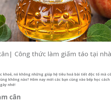
cân| Công thức làm giấm táo tại nh
i
ức khoẻ, nó không những giúp hệ tiêu hoá bài tiết độc tố mà c
 đúng không nào? Hôm nay mời các bạn cùng vào bếp học cách
ngày nhé!
iảm cân