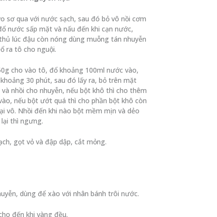
o sơ qua với nước sạch, sau đó bỏ vô nồi cơm
đổ nước sấp mặt và nấu đến khi cạn nước,
 thủ lúc đậu còn nóng dùng muỗng tán nhuyễn
ổ ra tô cho nguội.
50g cho vào tô, đổ khoảng 100ml nước vào,
hoảng 30 phút, sau đó lấy ra, bỏ trên mặt
và nhồi cho nhuyễn, nếu bột khô thì cho thêm
ào, nếu bột ướt quá thì cho phần bột khô còn
ại vô. Nhồi đến khi nào bột mềm mịn và dẻo
lại thì ngưng.
ch, gọt vỏ và đập dập, cắt mỏng.
uyễn, dùng để xào với nhân bánh trôi nước.
cho đến khi vàng đều.