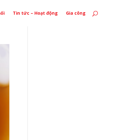
ối
Tin tức – Hoạt động
Gia công