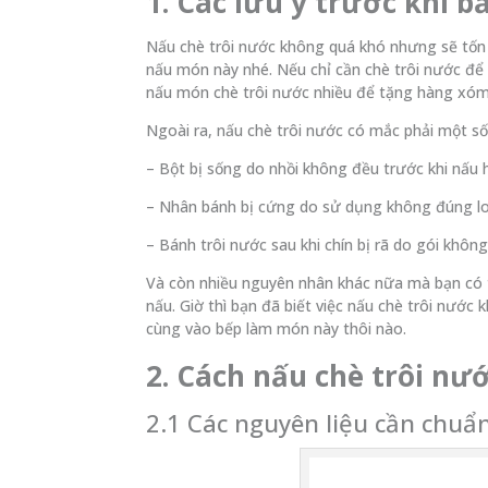
1. Các lưu ý trước khi 
Nấu chè trôi nước không quá khó nhưng sẽ tốn nh
nấu món này nhé. Nếu chỉ cần chè trôi nước để
nấu món chè trôi nước nhiều để tặng hàng xóm 
Ngoài ra, nấu chè trôi nước có mắc phải một số 
– Bột bị sống do nhồi không đều trước khi nấu 
– Nhân bánh bị cứng do sử dụng không đúng loạ
– Bánh trôi nước sau khi chín bị rã do gói khôn
Và còn nhiều nguyên nhân khác nữa mà bạn có th
nấu. Giờ thì bạn đã biết việc nấu chè trôi nướ
cùng vào bếp làm món này thôi nào.
2. Cách nấu chè trôi nư
2.1 Các nguyên liệu cần chuẩ