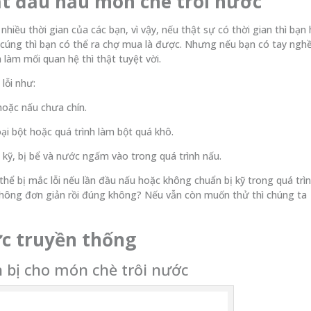
bắt đầu nấu món chè trôi nước
iều thời gian của các bạn, vì vậy, nếu thật sự có thời gian thì bạn
 cúng thì bạn có thể ra chợ mua là được. Nhưng nếu bạn có tay nghề
làm mối quan hệ thì thật tuyệt vời.
lỗi như:
hoặc nấu chưa chín.
i bột hoặc quá trình làm bột quá khô.
g kỹ, bị bể và nước ngấm vào trong quá trình nấu.
ể bị mắc lỗi nếu lần đầu nấu hoặc không chuẩn bị kỹ trong quá trì
c không đơn giản rồi đúng không? Nếu vẫn còn muốn thử thì chúng ta
ớc truyền thống
n bị cho món chè trôi nước