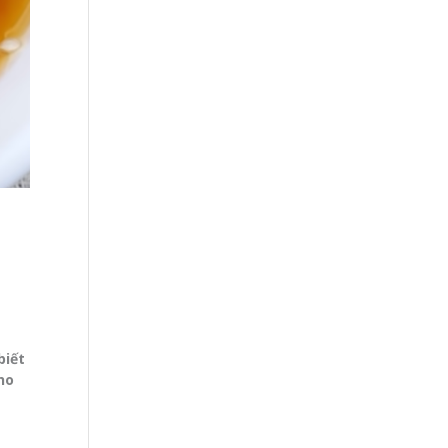
i
biết
ho