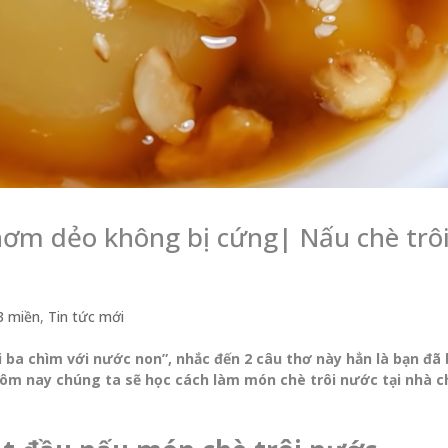
hơm dẻo không bị cứng| Nấu chè trô
3 miền
,
Tin tức mới
i ba chìm với nước non”, nhắc đến 2 câu thơ này hẳn là bạn đã 
ôm nay chúng ta sẽ học cách làm món chè trôi nước tại nhà c