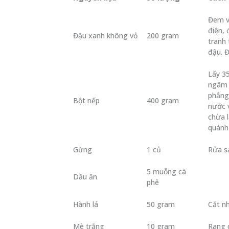
Đem v
điện, 
Đậu xanh không vỏ
200 gram
tranh
đậu. Đ
Lấy 3
ngâm k
phẳng 
Bột nếp
400 gram
nước v
chừa l
quánh 
Gừng
1 củ
Rửa sạ
5 muỗng cà
Dầu ăn
phê
Hành lá
50 gram
Cắt nh
Mè trắng
10 gram
Rang 