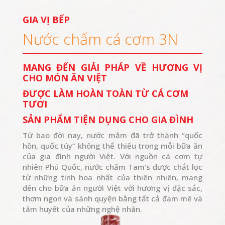
GIA VỊ BẾP
Nước chấm cá cơm 3N
MANG ĐẾN GIẢI PHÁP VỀ HƯƠNG VỊ
CHO MÓN ĂN VIỆT
ĐƯỢC LÀM HOÀN TOÀN TỪ CÁ CƠM
TƯƠI
SẢN PHẨM TIỆN DỤNG CHO GIA ĐÌNH
Từ bao đời nay, nước mắm đã trở thành “quốc
hồn, quốc túy” không thể thiếu trong mỗi bữa ăn
của gia đình người Việt. Với nguồn cá cơm tự
nhiên Phú Quốc, nước chấm Tam’s được chắt lọc
từ những tinh hoa nhất của thiên nhiên, mang
đến cho bữa ăn người Việt với hương vị đặc sắc,
thơm ngon và sánh quyện bằng tất cả đam mê và
tâm huyết của những nghệ nhân.