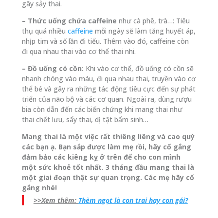
gây sảy thai.
– Thức uống chứa caffeine
như cà phê, trà…: Tiêu
thụ quá nhiều
caffeine
mỗi ngày sẽ làm tăng huyết áp,
nhịp tim và số lần đi tiểu. Thêm vào đó, caffeine còn
đi qua nhau thai vào cơ thể thai nhi.
– Đồ uống có cồn:
Khi vào cơ thể, đồ uống có cồn sẽ
nhanh chóng vào máu, đi qua nhau thai, truyền vào cơ
thể bé và gây ra những tác động tiêu cực đến sự phát
triển của não bộ và các cơ quan. Ngoài ra, dùng rượu
bia còn dẫn đến các biến chứng khi mang thai như
thai chết lưu, sẩy thai, dị tật bẩm sinh…
Mang thai là một việc rất thiêng liêng và cao quý
các bạn ạ. Bạn sắp được làm mẹ rồi, hãy cố gắng
đảm bảo các kiêng kỵ ở trên để cho con mình
một sức khoẻ tốt nhất. 3 tháng đầu mang thai là
một giai đoạn thật sự quan trọng. Các mẹ hãy cố
gắng nhé!
>>Xem thêm:
Thèm ngọt là con trai hay con gái?