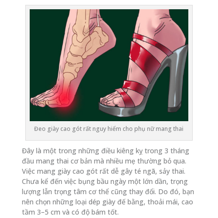
Đeo giày cao gót rất nguy hiểm cho phụ nữ mang thai
Đây là một trong những điều kiêng kỵ trong 3 tháng
đầu mang thai cơ bản mà nhiều mẹ thường bỏ qua.
Việc mang giày cao gót rất dễ gây té ngã, sảy thai.
Chưa kể đến việc bụng bầu ngày một lớn dần, trọng
lượng lẫn trọng tâm cơ thể cũng thay đổi. Do đó, bạn
nên chọn những loại dép giày đế bằng, thoải mái, cao
tầm 3–5 cm và có độ bám tốt.