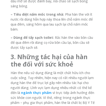
dầu mỡ sẽ được đánh bay, nồi chảo sẽ sạch bong
sáng bóng.
– Tiêu diệt nấm mốc trong nhà:
Pha hàn the với ít
nước rồi dùng hỗn hợp này thoa lên chỗ nấm móc để
qua đêm, sáng hôm qua lau sạch lại chỗ nấm mốc
bám.
– Dùng để tẩy sạch toilet:
Rắc hàn the vào bồn cầu
để qua đêm rồi dùng cọ rửa bồn cầu lại, bồn cầu sẽ
được tẩy sạch sẽ.
3. Những tác hại của hàn
the đối với sức khoẻ
Hàn the nếu sử dụng đúng là một chất hữu ích cho
cuộc sống. Tuy nhiên, hiện nay có rất nhiều người lạm
dụng hàn the để trục lợi gây nên nhiều tác hại cho
người dùng. Lĩnh vực lạm dụng nhiều nhất có thể kể
đến là
ngành thực phẩm
vì trực tiếp ảnh hưởng đến
sức khỏe con người. Vì thế, riêng trong ngành thực
phẩm – phụ gia thực phẩm, hàn the là chất bị Bộ Y Tế