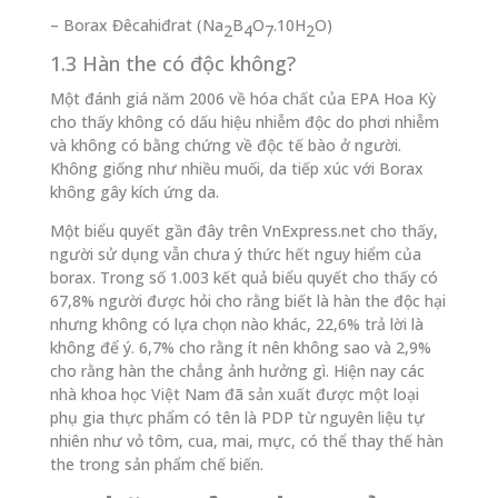
– Borax Đêcahiđrat (Na
B
O
.10H
O)
2
4
7
2
1.3 Hàn the có độc không?
Một đánh giá năm 2006 về hóa chất của EPA Hoa Kỳ
cho thấy không có dấu hiệu nhiễm độc do phơi nhiễm
và không có bằng chứng về độc tế bào ở người.
Không giống như nhiều muối, da tiếp xúc với Borax
không gây kích ứng da.
Một biểu quyết gần đây trên VnExpress.net cho thấy,
người sử dụng vẫn chưa ý thức hết nguy hiểm của
borax. Trong số 1.003 kết quả biểu quyết cho thấy có
67,8% người được hỏi cho rằng biết là hàn the độc hại
nhưng không có lựa chọn nào khác, 22,6% trả lời là
không để ý. 6,7% cho rằng ít nên không sao và 2,9%
cho rằng hàn the chẳng ảnh hưởng gì. Hiện nay các
nhà khoa học Việt Nam đã sản xuất được một loại
phụ gia thực phẩm có tên là PDP từ nguyên liệu tự
nhiên như vỏ tôm, cua, mai, mực, có thể thay thế hàn
the trong sản phẩm chế biến.