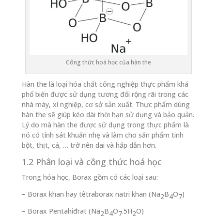
Công thức hoá học của hàn the
Hàn the là loại hóa chất công nghiệp thực phẩm khá
phổ biến được sử dụng tương đối rộng rãi trong các
nhà máy, xí nghiệp, cơ sở sản xuất. Thực phẩm dùng
hàn the sẽ giúp kéo dài thời hạn sử dụng và bảo quản.
Lý do mà hàn the được sử dụng trong thực phẩm là
nó có tính sát khuẩn nhẹ và làm cho sản phẩm tinh
bột, thịt, cá, … trở nên dai và hấp dẫn hơn.
1.2 Phân loại và công thức hoá học
Trong hóa học, Borax gồm có các loại sau:
– Borax khan hay têtraborax natri khan (Na
B
O
)
2
4
7
– Borax Pentahiđrat (Na
B
O
.5H
O)
2
4
7
2