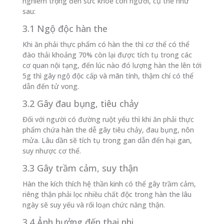
nghiêm trọng đến sức khoẻ con người, cụ thể như
sau:
3.1 Ngộ độc hàn the
Khi ăn phải thực phẩm có hàn the thì cơ thể có thể
đào thải khoảng 70% còn lại được tích tụ trong các
cơ quan nội tạng, đến lúc nào đó lượng hàn the lên tới
5g thì gây ngộ độc cấp và mãn tính, thậm chí có thể
dẫn đến tử vong.
3.2 Gây đau bụng, tiêu chảy
Đối với người có đường ruột yếu thì khi ăn phải thực
phẩm chứa hàn the dễ gây tiêu chảy, đau bụng, nôn
mửa. Lâu dần sẽ tích tụ trong gan dẫn đến hại gan,
suy nhược cơ thể.
3.3 Gây trầm cảm, suy thận
Hàn the kích thích hệ thần kinh có thể gây trầm cảm,
riêng thận phải lọc nhiều chất độc trong hàn the lâu
ngày sẽ suy yếu và rối loạn chức năng thận.
3.4 Ảnh hưởng đến thai nhi