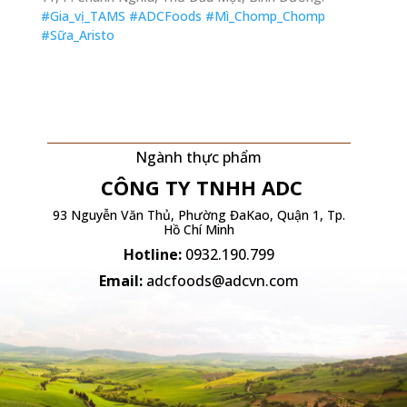
#Gia_vị_TAMS
#ADCFoods
#Mì_Chomp_Chomp
#Sữa_Aristo
Ngành thực phẩm
CÔNG TY TNHH
ADC
93 Nguyễn Văn Thủ, Phường ĐaKao, Quận 1, Tp.
Hồ Chí Minh
Hotline:
0932.190.799
Email:
adcfoods@adcvn.com