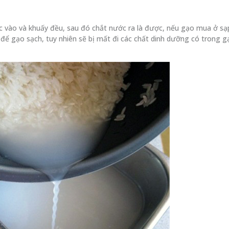
ớc vào và khuấy đều, sau đó chắt nước ra là được, nếu gạo mua ở sạ
 để gạo sạch, tuy nhiên sẽ bị mất đi các chất dinh dưỡng có trong g