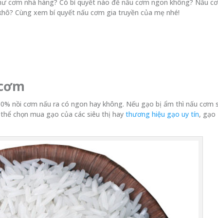
như cơm nhà hàng? Có bí quyết nào để nấu cơm ngon không? Nấu c
khô? Cùng xem bí quyết nấu cơm gia truyền của mẹ nhé!
 cơm
50% nồi cơm nấu ra có ngon hay không. Nếu gạo bị ẩm thì nấu cơm s
ó thể chọn mua gạo của các siêu thị hay
thương hiệu gạo uy tín
, gạo