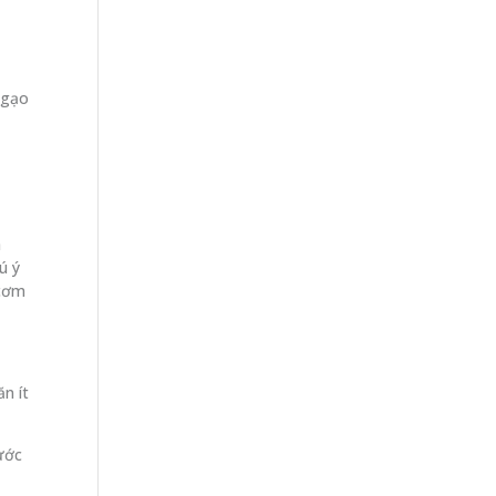
 gạo
à
ú ý
 cơm
n ít
ước