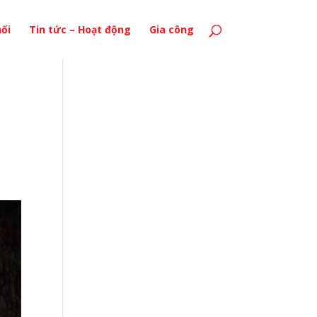
ối
Tin tức – Hoạt động
Gia công
|