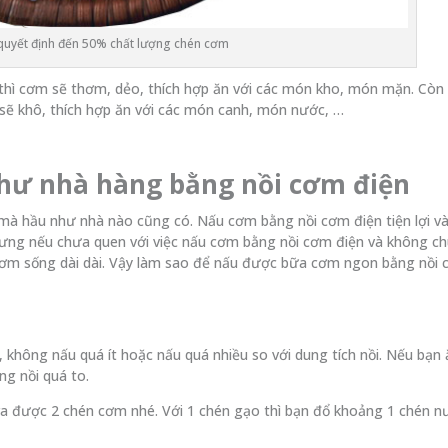
uyết định đến 50% chất lượng chén cơm
a thì cơm sẽ thơm, dẻo, thích hợp ăn với các món kho, món mặn. Còn
 sẽ khô, thích hợp ăn với các món canh, món nước, …
hư nhà hàng bằng nồi cơm điện
mà hầu như nhà nào cũng có. Nấu cơm bằng nồi cơm điện tiện lợi v
ưng nếu chưa quen với việc nấu cơm bằng nồi cơm điện và không ch
 cơm sống dài dài. Vậy làm sao để nấu được bữa cơm ngon bằng nồi
không nấu quá ít hoặc nấu quá nhiều so với dung tích nồi. Nếu bạn ă
ng nồi quá to.
 ra được 2 chén cơm nhé. Với 1 chén gạo thì bạn đổ khoảng 1 chén n