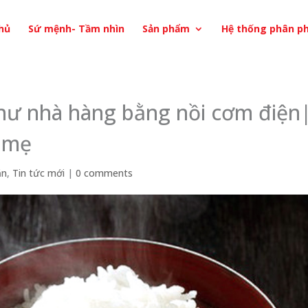
hủ
Sứ mệnh- Tầm nhìn
Sản phẩm
Hệ thống phân ph
ư nhà hàng bằng nồi cơm điện
 mẹ
ăn
,
Tin tức mới
|
0 comments