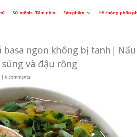
hủ
Sứ mệnh- Tầm nhìn
Sản phẩm
Hệ thống phân ph
á basa ngon không bị tanh| Nấu
 súng và đậu rồng
i
|
0 comments