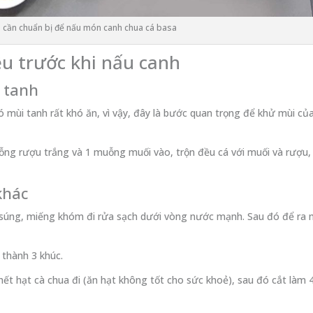
u cần chuẩn bị để nấu món canh chua cá basa
ệu trước khi nấu canh
ị tanh
ó mùi tanh rất khó ăn, vì vậy, đây là bước quan trọng để khử mùi củ
uỗng rượu trắng và 1 muỗng muối vào, trộn đều cá với muối và rượu,
khác
g súng, miếng khóm đi rửa sạch dưới vòng nước mạnh. Sau đó để ra
 thành 3 khúc.
hết hạt cà chua đi (ăn hạt không tốt cho sức khoẻ), sau đó cắt làm 