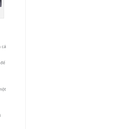
a cá
 để
 một
4