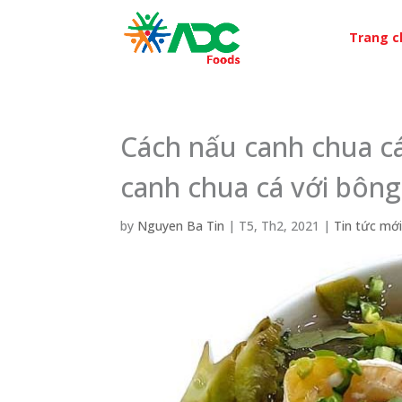
Trang c
Cách nấu canh chua c
canh chua cá với bông
by
Nguyen Ba Tin
|
T5, Th2, 2021
|
Tin tức mớ