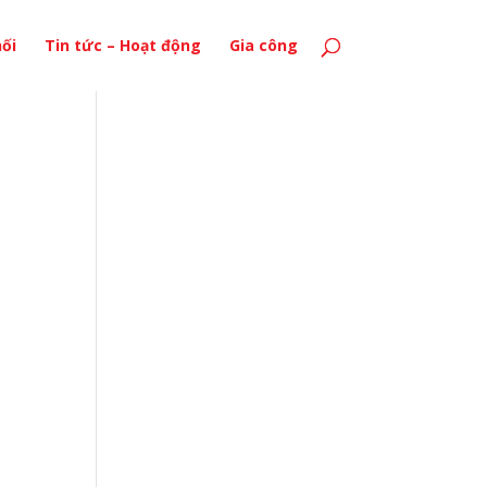
ối
Tin tức – Hoạt động
Gia công