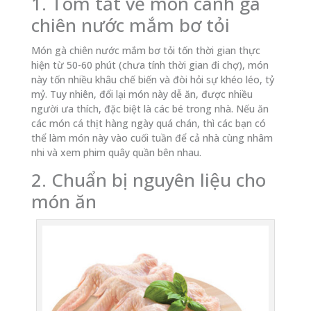
1. Tóm tắt về món cánh gà
chiên nước mắm bơ tỏi
Món gà chiên nước mắm bơ tỏi tốn thời gian thực
hiện từ 50-60 phút (chưa tính thời gian đi chợ), món
này tốn nhiều khâu chế biến và đòi hỏi sự khéo léo, tỷ
mỷ. Tuy nhiên, đổi lại món này dễ ăn, được nhiều
người ưa thích, đặc biệt là các bé trong nhà. Nếu ăn
các món cá thịt hàng ngày quá chán, thì các bạn có
thể làm món này vào cuối tuần để cả nhà cùng nhâm
nhi và xem phim quây quần bên nhau.
2. Chuẩn bị nguyên liệu cho
món ăn