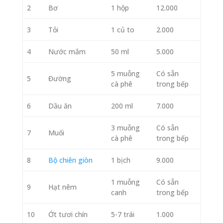
2
Bơ
1 hộp
12.000
3
Tỏi
1 củ to
2.000
4
Nước mắm
50 ml
5.000
5 muỗng
Có sẵn
5
Đường
cà phê
trong bếp
6
Dầu ăn
200 ml
7.000
3 muỗng
Có sẵn
7
Muối
cà phê
trong bếp
8
Bộ chiên giòn
1 bịch
9.000
1 muỗng
Có sẵn
9
Hạt nêm
canh
trong bếp
10
Ớt tươi chín
5-7 trái
1.000