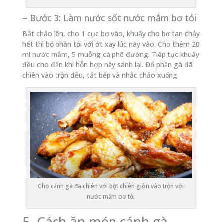
– Bước 3: Làm nước sốt nước mắm bơ tỏi
Bắt chảo lên, cho 1 cục bơ vào, khuấy cho bơ tan chảy
hết thì bỏ phần tỏi với ớt xay lúc nãy vào. Cho thêm 20
ml nước mắm, 5 muỗng cà phê đường. Tiếp tục khuấy
đều cho đến khi hỗn hợp này sánh lại. Đổ phần gà đã
chiên vào trộn đều, tắt bếp và nhắc chảo xuống.
Cho cánh gà đã chiên với bột chiên giòn vào trộn với
nước mắm bơ tỏi
5. Cách ăn món cánh gà