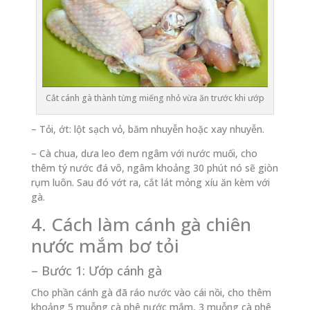
Cắt cánh gà thành từng miếng nhỏ vừa ăn trước khi ướp
– Tỏi, ớt: lột sạch vỏ, băm nhuyễn hoặc xay nhuyễn.
– Cà chua, dưa leo đem ngâm với nước muối, cho
thêm tý nước đá vô, ngâm khoảng 30 phút nó sẽ giòn
rụm luôn. Sau đó vớt ra, cắt lát mỏng xíu ăn kèm với
gà.
4. Cách làm cánh gà chiên
nước mắm bơ tỏi
– Bước 1: Ướp cánh gà
Cho phần cánh gà đã ráo nước vào cái nồi, cho thêm
khoảng 5 muỗng cà phê nước mắm, 3 muỗng cà phê