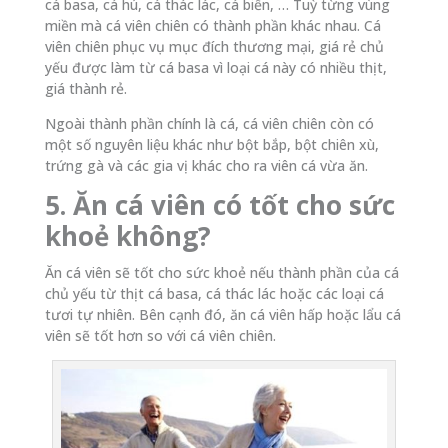
cá basa, cá hú, cá thác lác, cá biển, … Tuỳ từng vùng
miền mà cá viên chiên có thành phần khác nhau. Cá
viên chiên phục vụ mục đích thương mại, giá rẻ chủ
yếu được làm từ cá basa vì loại cá này có nhiều thịt,
giá thành rẻ.
Ngoài thành phần chính là cá, cá viên chiên còn có
một số nguyên liệu khác như bột bắp, bột chiên xù,
trứng gà và các gia vị khác cho ra viên cá vừa ăn.
5. Ăn cá viên có tốt cho sức
khoẻ không?
Ăn cá viên sẽ tốt cho sức khoẻ nếu thành phần của cá
chủ yếu từ thịt cá basa, cá thác lác hoặc các loại cá
tươi tự nhiên. Bên cạnh đó, ăn cá viên hấp hoặc lẩu cá
viên sẽ tốt hơn so với cá viên chiên.