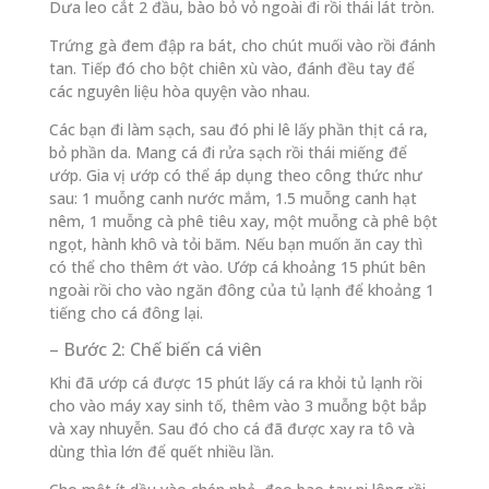
Dưa leo cắt 2 đầu, bào bỏ vỏ ngoài đi rồi thái lát tròn.
Trứng gà đem đập ra bát, cho chút muối vào rồi đánh
tan. Tiếp đó cho bột chiên xù vào, đánh đều tay để
các nguyên liệu hòa quyện vào nhau.
Các bạn đi làm sạch, sau đó phi lê lấy phần thịt cá ra,
bỏ phần da. Mang cá đi rửa sạch rồi thái miếng để
ướp. Gia vị ướp có thể áp dụng theo công thức như
sau: 1 muỗng canh nước mắm, 1.5 muỗng canh hạt
nêm, 1 muỗng cà phê tiêu xay, một muỗng cà phê bột
ngọt, hành khô và tỏi băm. Nếu bạn muốn ăn cay thì
có thể cho thêm ớt vào. Ướp cá khoảng 15 phút bên
ngoài rồi cho vào ngăn đông của tủ lạnh để khoảng 1
tiếng cho cá đông lại.
– Bước 2: Chế biến cá viên
Khi đã ướp cá được 15 phút lấy cá ra khỏi tủ lạnh rồi
cho vào máy xay sinh tố, thêm vào 3 muỗng bột bắp
và xay nhuyễn. Sau đó cho cá đã được xay ra tô và
dùng thìa lớn để quết nhiều lần.