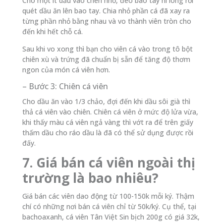
Cho một ít dầu vào chén nhỏ, đeo bao tay ni lông rồi
quét dầu ăn lên bao tay. Chia nhỏ phần cá đã xay ra
từng phần nhỏ bằng nhau và vo thành viên tròn cho
đến khi hết chỗ cá.
Sau khi vo xong thì bạn cho viên cá vào trong tô bột
chiên xù và trứng đã chuẩn bị sẵn để tăng độ thơm
ngon của món cá viên hơn.
– Bước 3: Chiên cá viên
Cho dầu ăn vào 1/3 chảo, đợi đến khi dầu sôi già thì
thả cá viên vào chiên. Chiên cá viên ở mức độ lửa vừa,
khi thấy màu cá viên ngả vàng thì vớt ra để trên giấy
thấm dầu cho ráo dầu là đã có thể sử dụng được rồi
đấy.
7. Giá bán cá viên ngoài thị
trường là bao nhiêu?
Giá bán các viên dao động từ 100-150k mỗi ký. Thậm
chí có những nơi bán cá viên chỉ từ 50k/ký. Cụ thể, tại
bachoaxanh, cá viên Tân Việt Sin bịch 200g có giá 32k,