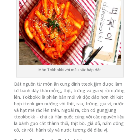
Món Tokbokki với màu sắc hấp dẫn
Bắt nguồn từ món ăn cung đình tteok jjim được làm
từ bánh dày thái mỏng, thịt, trứng và gia vị rồi nướng
lên. Tokbokki là phiên bản mới và độc đáo hơn khi kết
hợp tteok jjim nướng với thịt, rau, trứng, gia vị, nước
và hạt mè rắc lên trên. Ngoài ra, còn có gungjung
tteokbokk – chả cá Hàn quốc cùng với các nguyên liệu
là bánh gạo cắt thành thỏi, thịt bò, giá đỗ, nấm đông
cô, cà rốt, hành tây và nước tương để điều vị.