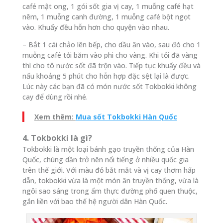
café mật ong, 1 gói sốt gia vị cay, 1 muỗng café hạt
nêm, 1 muỗng canh đường, 1 muỗng café bột ngọt
vào. Khuấy đều hỗn hơn cho quyện vào nhau.
– Bắt 1 cái chảo lên bếp, cho dầu ăn vào, sau đó cho 1
muỗng café tỏi băm vào phi cho vàng. Khi tỏi đã vàng
thì cho tô nước sốt đã trộn vào. Tiếp tục khuấy đều và
nấu khoảng 5 phút cho hỗn hợp đặc sệt lại là được.
Lúc này các bạn đã có món nước sốt Tokbokki không
cay để dùng rồi nhé.
Xem thêm:
Mua sốt Tokbokki Hàn Quốc
4. Tokbokki là gì?
Tokbokki là một loại bánh gạo truyền thống của Hàn
Quốc, chúng dần trở nên nổi tiếng ở nhiều quốc gia
trên thế giới. Với màu đỏ bắt mắt và vị cay thơm hấp
dẫn, tokbokki vừa là một món ăn truyền thống, vừa là
ngôi sao sáng trong ẩm thực đường phố quen thuộc,
gắn liền với bao thế hệ người dân Hàn Quốc.