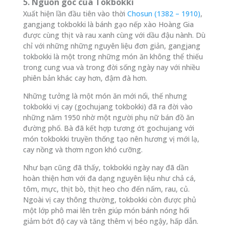
5. Nguồn gốc của Tokbokki
Xuất hiện lần đầu tiên vào thời
Chosun (1382 – 1910)
,
gangjang tokbokki là bánh gạo nếp xào Hoàng Gia
được cùng thịt và rau xanh cùng với dầu đậu nành. Dù
chỉ với những những nguyên liệu đơn giản, gangjang
tokbokki là một trong những món ăn không thể thiếu
trong cung vua và trong đời sống ngày nay với nhiều
phiên bản khác cay hơn, đậm đà hơn.
Những tưởng là một món ăn mới nổi, thế nhưng
tokbokki vị cay (gochujang tokbokki) đã ra đời vào
những năm 1950 nhờ một người phụ nữ bán đồ ăn
đường phố. Bà đã kết hợp tương ớt gochujang với
món tokbokki truyền thống tạo nên hương vị mới lạ,
cay nồng và thơm ngon khó cưỡng.
Như bạn cũng đã thấy, tokbokki ngày nay đã dần
hoàn thiện hơn với đa dạng nguyên liệu như chả cá,
tôm, mực, thịt bò, thịt heo cho đến nấm, rau, củ.
Ngoài vị cay thông thường, tokbokki còn được phủ
một lớp phô mai lên trên giúp món bánh nóng hổi
giảm bớt độ cay và tăng thêm vị béo ngậy, hấp dẫn.