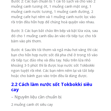
Bước 2: Các bạn chuẩn bị 1 cái tô sạch và cho vào 2
muỗng canh tương ớt, 1 muỗng canh mật ong, 1
muỗng canh nước tương, 1 muỗng canh đường, 2
muỗng cafe hạt nêm và 1 muỗng canh nước lọc vào
rồi trộn đều hỗn hợp để chúng hoà quyện vào nhau.
Bước 3: Các bạn bắt chảo lên bếp và bật lửa vừa, sau
đó cho 1 muỗng canh dầu ăn vào rồi tiếp tục cho tỏi
băm vào phi thơm.
Bước 4: Sau khi tỏi thơm và ngả màu hơi vàng thì các
bạn cho hỗn hợp nước sốt đã pha chế ở trong tô vào
rồi tiếp tục đảo nhẹ và đều tay. Nấu trên lửa nhỏ
khoảng 3-5 phút thì là được loại nước sốt Tokbokki
ngon tuyệt rồi nhé. Các bạn nêm nếm lại và tắt bếp
hoặc cho bánh gạo vào trộn đều là dùng được.
2.2 Cách làm nước sốt Tokbokki siêu
cay
– Nguyên liệu cần chuẩn bị
2 muỗng canh ớt siêu cay