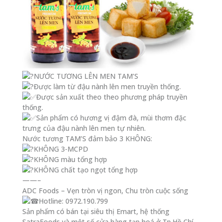
NƯỚC TƯƠNG LÊN MEN TAM’S
Được làm từ đậu nành lên men truyền thống.
Được sản xuất theo theo phương pháp truyền
thống.
Sản phẩm có hương vị đậm đà, mùi thơm đặc
trưng của đậu nành lên men tự nhiên.
Nước tương TAM’S đảm bảo 3 KHÔNG:
KHÔNG 3-MCPD
KHÔNG màu tổng hợp
KHÔNG chất tạo ngọt tổng hợp
——–
ADC Foods – Vẹn tròn vị ngon, Chu tròn cuộc sống
Hotline: 0972.190.799
Sản phẩm có bán tại siêu thị Emart, hệ thống
SatraFoods và một số cửa hàng tạp hoá ở Tp.Hồ Chí