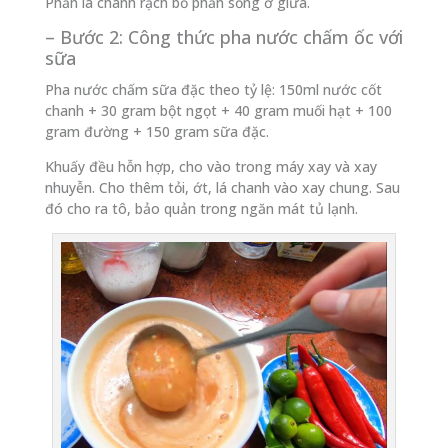
Phần lá chanh rạch bỏ phần sống ở giữa.
– Bước 2: Công thức pha nước chấm ốc với
sữa
Pha nước chấm sữa đặc theo tỷ lệ: 150ml nước cốt
chanh + 30 gram bột ngọt + 40 gram muối hạt + 100
gram đường + 150 gram sữa đặc.
Khuấy đều hỗn hợp, cho vào trong máy xay và xay
nhuyễn. Cho thêm tỏi, ớt, lá chanh vào xay chung. Sau
đó cho ra tô, bảo quản trong ngăn mát tủ lạnh.