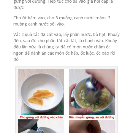
gừng với đường. Tiếp tục cho sả vào giã hơi dập là
được.
Cho ớt băm vào, cho 3 muỗng canh nước mắm, 3
muỗng canh nước sôi vào.
Vắt 2 quả tắt đã cắt vào, lấy phần nước, bỏ hạt. Khuấy
đều, sau đó cho phần tắt cắt lát, lá chanh vào. Khuấy
đều lần nữa là chúng ta đã có món nước chấm ốc
ngon để dành ăn các món ốc hấp, ốc luộc, ốc xào rồi
đó.