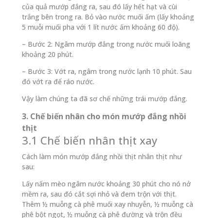
của quả mướp đắng ra, sau đó lấy hết hạt và cùi
trắng bên trong ra. Bỏ vào nước muối ấm (lấy khoảng
5 muỗi muối pha với 1 lít nước ấm khoảng 60 độ).
– Bước 2: Ngâm mướp đắng trong nước muối loãng
khoảng 20 phút.
– Bước 3: Vớt ra, ngâm trong nước lạnh 10 phút. Sau
đó vớt ra để ráo nước.
Vậy làm chúng ta đã sơ chế những trái mướp đắng.
3. Chế biến nhân cho món mướp đắng nhồi
thịt
3.1 Chế biến nhân thịt xay
Cách làm món mướp đắng nhồi thịt nhân thịt như
sau:
Lấy nấm mèo ngâm nước khoảng 30 phút cho nó nở
mềm ra, sau đó cắt sợi nhỏ và đem trộn với thịt.
Thêm ½ muỗng cà phê muối xay nhuyễn, ½ muỗng cà
phê bột ngọt, ½ muỗng cà phê đường và trộn đều