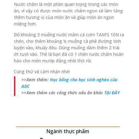
Nước chấm là một phần quan trọng trong các món
ăn, vì vậy có được món nước chấm ngon sẽ làm tăng
thêm hương vị của món ăn và giúp món ăn ngon
miệng hơn.
Đổ khoảng 3 muỗng nước mắm cá cơm TAM’S 10N ra
chén, cho thêm khoảng ½ muỗng cà phê đường tinh
luyện vào, khuấy đều. Dùng muỗng dầm thêm 2 trái
ớt tươi vào. Thế là bạn đã có 1 chén nước chấm hoàn
hảo cho món mướp đắng nhồi thịt rồi.
Cùng thử và cảm nhận nhé!
>>Xem thêm:
Học bổng cho học sinh nghèo của
ADC
>>Xem thêm các công thức nấu ăn khác
TẠI ĐÂY
Ngành thực phẩm