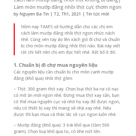
Làm món mướp đắng nhồi thịt cực thơm ngon
by
Nguyen Ba Tin
|
T2, Th1, 2021
|
Tin tức mới
Hôm nay TAM’S sẽ hướng dẫn cho các chị em
cách làm mướp đắng nhồi thịt ngon nhức nách
nhé. Cùng vén tay áo lên xách giỏ đi chợ và chuẩn
bị cho món mướp đắng nhồi thịt nào. Bài này viết
rất chi tiết nên chị em đọc hết nhé. Rất bổ ít đó.
1. Chuẩn bị đi chợ mua nguyên liệu
Các nguyên liệu cần chuẩn bị cho món canh mướp
đắng (khổ qua) nhồi thịt gồm:
– Thịt: 300 gram thịt xay. Chọn loại thịt ba rọi có nạc
có mỡ ăn mới ngon nhé. Đừng mua thịt xay sẵn, bạn
có thể mua nguyên cục và nhờ họ xay để được ngon,
nếu có thiết bị xay thì mang về nhà xay nhé. Nếu
được thì bạn mua cá thác lác sẽ cực ngon luôn nhé.
– Mướp đắng (khổ qua): 3 trái khổ qua (tầm 500
gram). Chọn loại khổ qua to, có khe nứt lớn.