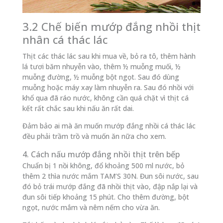
3.2 Chế biến mướp đắng nhồi thịt
nhân cá thác lác
Thịt các thác lác sau khi mua về, bỏ ra tô, thêm hành
lá tươi băm nhuyễn vào, thêm ½ muỗng muối, ½
muỗng đường, ½ muỗng bột ngọt. Sau đó dùng
muỗng hoặc máy xay làm nhuyễn ra. Sau đó nhồi với
khổ qua đã ráo nước, không cần quá chặt vì thịt cá
kết rất chắc sau khi nấu ăn rất dai.
Đảm bảo ai mà ăn muốn mướp đắng nhồi cá thác lác
đều phải trầm trồ và muốn ăn nữa cho xem.
4. Cách nấu mướp đắng nhồi thịt trên bếp
Chuẩn bị 1 nồi không, đổ khoảng 500 ml nước, bỏ
thêm 2 thìa nước mắm TAM’S 30N. Đun sôi nước, sau
đó bỏ trái mướp đắng đã nhồi thịt vào, đập nắp lại và
đun sôi tiếp khoảng 15 phút. Cho thêm đường, bột
ngọt, nước mắm và nêm nếm cho vừa ăn.