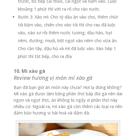
trước, bỏ tiếp cải thảo, cải ngọt và nấm vào. Luộc
khoảng 1 phút thì vớt ra rổ cho ráo nước.
Bước 3: Xào mì: Cho tý dầu ăn vào cho, thêm chút
tỏi băm vào, chiên cho vào tỏi thì cho rau đã luộc
vào, xào sơ rồi thêm nước tương, dầu hào, hạt
nêm, đường, muối, bột ngọt vào nêm cho vừa ăn.
Cho cần tây, đậu hủ và mì đã luộc vào. Xào tiếp 1
phút thì tắt bếp, cho ra đĩa.
10. Mì xào gà
Review hương vị món mì xào gà
Bạn đã bạn giờ ăn món này chưa? Hơi lạ đúng không?
Mì xào gà được làm bằng phần thịt bắp đùi gà nên dai
ngon và ngọt thịt, ăn không bị ngấy vì phần thịt này
nhiều cơ. Ngoài ra, mì xào gà còn thêm các loại ra nên
đảm bảo hương vị hài hoà và đậm đà.