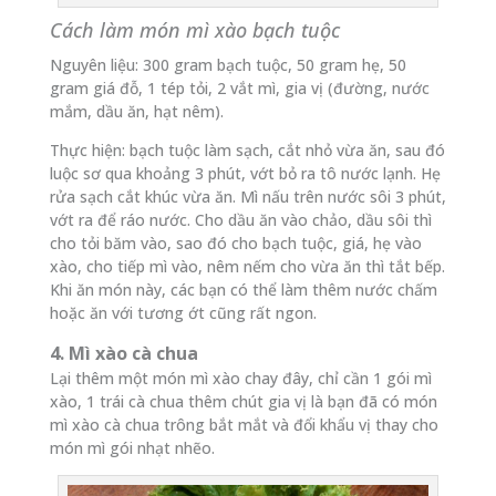
Cách làm món mì xào bạch tuộc
Nguyên liệu: 300 gram bạch tuộc, 50 gram hẹ, 50
gram giá đỗ, 1 tép tỏi, 2 vắt mì, gia vị (đường, nước
mắm, dầu ăn, hạt nêm).
Thực hiện: bạch tuộc làm sạch, cắt nhỏ vừa ăn, sau đó
luộc sơ qua khoảng 3 phút, vớt bỏ ra tô nước lạnh. Hẹ
rửa sạch cắt khúc vừa ăn. Mì nấu trên nước sôi 3 phút,
vớt ra để ráo nước. Cho dầu ăn vào chảo, dầu sôi thì
cho tỏi băm vào, sao đó cho bạch tuộc, giá, hẹ vào
xào, cho tiếp mì vào, nêm nếm cho vừa ăn thì tắt bếp.
Khi ăn món này, các bạn có thể làm thêm nước chấm
hoặc ăn với tương ớt cũng rất ngon.
4. Mì xào cà chua
Lại thêm một món mì xào chay đây, chỉ cần 1 gói mì
xào, 1 trái cà chua thêm chút gia vị là bạn đã có món
mì xào cà chua trông bắt mắt và đổi khẩu vị thay cho
món mì gói nhạt nhẽo.