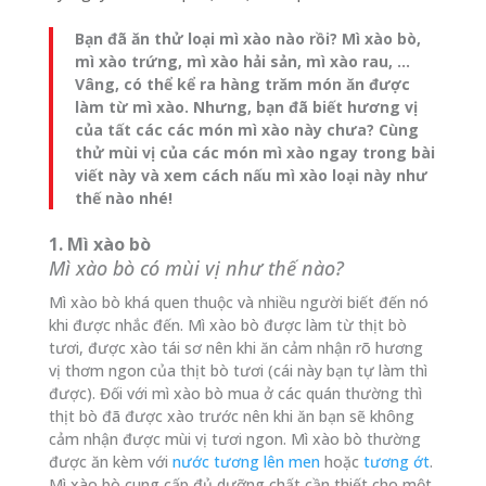
Bạn đã ăn thử loại mì xào nào rồi? Mì xào bò,
mì xào trứng, mì xào hải sản, mì xào rau, …
Vâng, có thể kể ra hàng trăm món ăn được
làm từ mì xào. Nhưng, bạn đã biết hương vị
của tất các các món mì xào này chưa? Cùng
thử mùi vị của các món mì xào ngay trong bài
viết này và xem cách nấu mì xào loại này như
thế nào nhé!
1. Mì xào bò
Mì xào bò có mùi vị như thế nào?
Mì xào bò khá quen thuộc và nhiều người biết đến nó
khi được nhắc đến. Mì xào bò được làm từ thịt bò
tươi, được xào tái sơ nên khi ăn cảm nhận rõ hương
vị thơm ngon của thịt bò tươi (cái này bạn tự làm thì
được). Đối với mì xào bò mua ở các quán thường thì
thịt bò đã được xào trước nên khi ăn bạn sẽ không
cảm nhận được mùi vị tươi ngon. Mì xào bò thường
được ăn kèm với
nước tương lên men
hoặc
tương ớt
.
Mì xào bò cung cấp đủ dưỡng chất cần thiết cho một