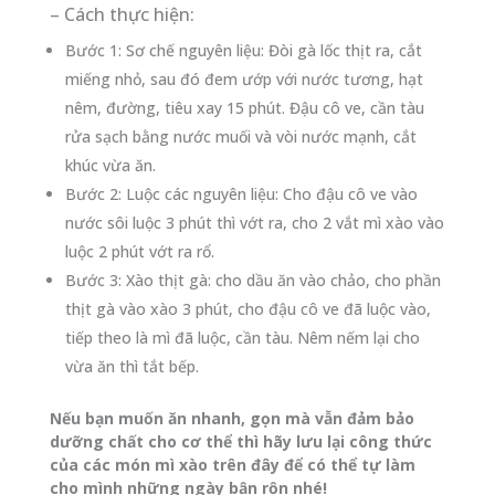
– Cách thực hiện:
Bước 1: Sơ chế nguyên liệu: Đòi gà lốc thịt ra, cắt
miếng nhỏ, sau đó đem ướp với nước tương, hạt
nêm, đường, tiêu xay 15 phút. Đậu cô ve, cần tàu
rửa sạch bằng nước muối và vòi nước mạnh, cắt
khúc vừa ăn.
Bước 2: Luộc các nguyên liệu: Cho đậu cô ve vào
nước sôi luộc 3 phút thì vớt ra, cho 2 vắt mì xào vào
luộc 2 phút vớt ra rổ.
Bước 3: Xào thịt gà: cho dầu ăn vào chảo, cho phần
thịt gà vào xào 3 phút, cho đậu cô ve đã luộc vào,
tiếp theo là mì đã luộc, cần tàu. Nêm nếm lại cho
vừa ăn thì tắt bếp.
Nếu bạn muốn ăn nhanh, gọn mà vẫn đảm bảo
dưỡng chất cho cơ thể thì hãy lưu lại công thức
của các món mì xào trên đây để có thể tự làm
cho mình những ngày bận rộn nhé!