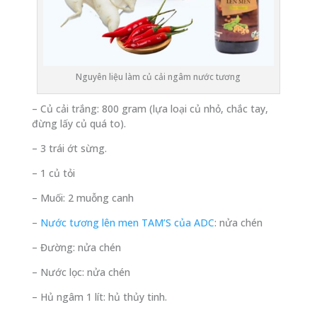
Nguyên liệu làm củ cải ngâm nước tương
– Củ cải trắng: 800 gram (lựa loại củ nhỏ, chắc tay,
đừng lấy củ quá to).
– 3 trái ớt sừng.
– 1 củ tỏi
– Muối: 2 muỗng canh
–
Nước tương lên men TAM’S của ADC
: nửa chén
– Đường: nửa chén
– Nước lọc: nửa chén
– Hủ ngâm 1 lít: hủ thủy tinh.