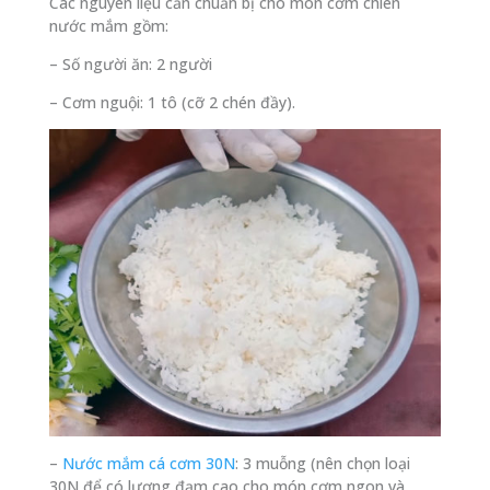
Các nguyên liệu cần chuẩn bị cho món cơm chiên
nước mắm gồm:
– Số người ăn: 2 người
– Cơm nguội: 1 tô (cỡ 2 chén đầy).
–
Nước mắm cá cơm 30N
: 3 muỗng (nên chọn loại
30N để có lượng đạm cao cho món cơm ngon và