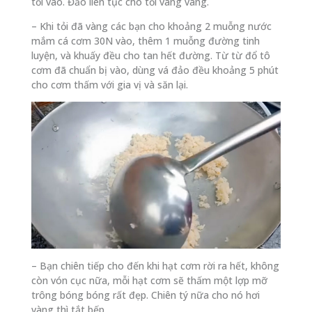
tỏi vào. Đảo liên tục cho tỏi vàng vàng.
– Khi tỏi đã vàng các bạn cho khoảng 2 muỗng nước
mắm cá cơm 30N vào, thêm 1 muỗng đường tinh
luyện, và khuấy đều cho tan hết đường. Từ từ đổ tô
cơm đã chuẩn bị vào, dùng vá đảo đều khoảng 5 phút
cho cơm thấm với gia vị và săn lại.
– Bạn chiên tiếp cho đến khi hạt cơm rời ra hết, không
còn vón cục nữa, mỗi hạt cơm sẽ thấm một lợp mỡ
trông bóng bóng rất đẹp. Chiên tý nữa cho nó hơi
vàng thì tắt bếp.