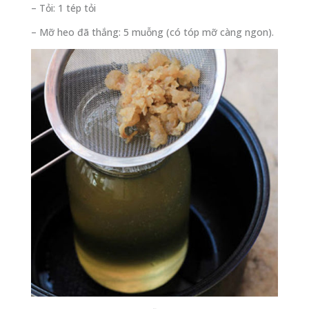
– Tỏi: 1 tép tỏi
– Mỡ heo đã thắng: 5 muỗng (có tóp mỡ càng ngon).