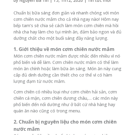
by
Nguyen Ba Tin
|
T5, Th12, 2020
|
Tin tức mới
Chuẩn bị bữa sáng đơn giản và nhanh chóng với món
cơm chiên nước mắm cho cả nhà ngay nào! Hôm nay
bếp tam’s sẽ chia sẻ cách làm món cơm chiên mà hồi
nhà cha hay làm cho tụi mình ăn, đảm bảo ngon và đủ
dưỡng chất cho một buổi sáng đầy năng lượng.
1. Giới thiệu về món cơm chiên nước mắm
Món cơm chiên nước mắm được nhắc đến nhiều vì nó
phổ biến và dễ làm. Cơm chiên nước mắm có thể làm
món ăn chính hoặc làm bữa ăn sáng. Món ăn này cung
cấp đủ dinh dưỡng cần thiết cho cơ thể vì có hàm
lượng đạm từ nước mắm.
Cơm chiên có nhiều loại như cơm chiên hải sản, cơm
chiên cá mặn, cơm chiên dương châu,… các món này
phổ biến đến nổi dường như ở bất cứ nhà hàng hay
quán ăn nào cũng có trong menu.
2. Chuẩn bị nguyên liệu cho món cơm chiên
nước mắm