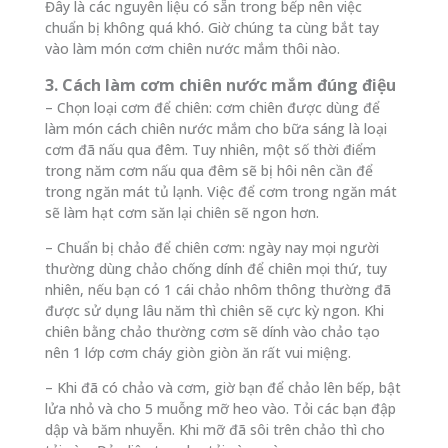
Đây là các nguyên liệu có sẵn trong bếp nên việc
chuẩn bị không quá khó. Giờ chúng ta cùng bắt tay
vào làm món cơm chiên nước mắm thôi nào.
3. Cách làm cơm chiên nước mắm đúng điệu
– Chọn loại cơm để chiên: cơm chiên được dùng để
làm món cách chiên nước mắm cho bữa sáng là loại
cơm đã nấu qua đêm. Tuy nhiên, một số thời điểm
trong năm cơm nấu qua đêm sẽ bị hôi nên cần để
trong ngăn mát tủ lạnh. Việc để cơm trong ngăn mát
sẽ làm hạt cơm săn lại chiên sẽ ngon hơn.
– Chuẩn bị chảo để chiên cơm: ngày nay mọi người
thường dùng chảo chống dính để chiên mọi thứ, tuy
nhiên, nếu bạn có 1 cái chảo nhôm thông thường đã
được sử dụng lâu năm thì chiên sẽ cực kỳ ngon. Khi
chiên bằng chảo thường cơm sẽ dính vào chảo tạo
nên 1 lớp cơm cháy giòn giòn ăn rất vui miệng.
– Khi đã có chảo và cơm, giờ bạn để chảo lên bếp, bật
lửa nhỏ và cho 5 muỗng mỡ heo vào. Tỏi các bạn đập
dập và băm nhuyễn. Khi mỡ đã sôi trên chảo thì cho